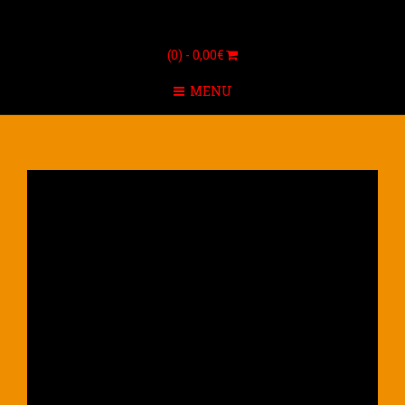
(0) -
0,00
€
MENU