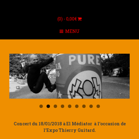
(0) -
0,00
€
MENU
Concert du 18/01/2018 à El Médiator à l’occasion de
l’Expo Thierry Guitard.