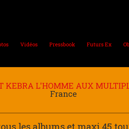
tos
Vidéos
Pressbook
Futurs Ex
O
AT KEBRA L'HOMME AUX MULTIPL
France
tous les albums et maxi 45 to