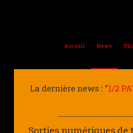
Accueil
News
Pho
La dernière news : "
1/2 P
Sorties numériques de 