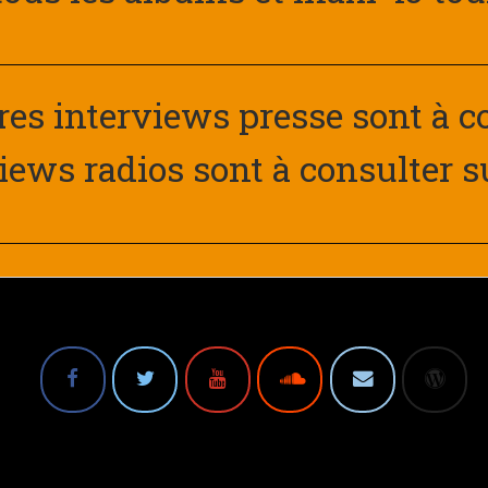
res interviews presse sont à 
iews radios sont à consulter s