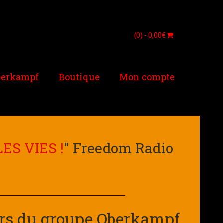
(0) -
0,00
€
berkampf
Boutique
Mon compte
ES VIES !
" Freedom Radio
urs du groupe Oberkampf