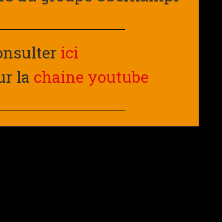
consulter
ici
ur la
chaine youtube